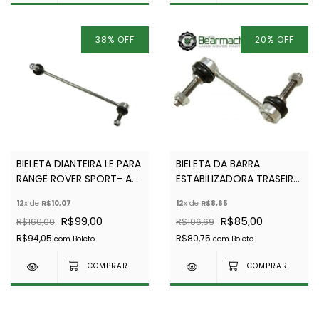
38
%
OFF
20
%
OFF
BIELETA DIANTEIRA LE PARA
BIELETA DA BARRA
RANGE ROVER SPORT- ATÉ
ESTABILIZADORA TRASEIRA
2013
- RGD000312-ATÉ 2013
12
x de
R$10,07
12
x de
R$8,65
R$99,00
R$85,00
R$160,00
R$106,69
R$94,05
R$80,75
com
Boleto
com
Boleto