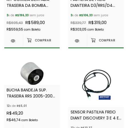
TRASEIRA DA BOMBA
DIANTEIRA D3/RRS/D4
DIESEL DISCOVERY 4/RRS-
FRAS-LE
3
x de
R$196,33
sem juros
3
x de
R$106,33
sem juros
DAYCO
R$589,00
R$319,00
R$695,43
R$339,77
R$559,55
R$303,05
com
Boleto
com
Boleto
BUCHA BANDEJA SUP.
TRASEIRA RRS 2005-2009
LEMFÖRDER
12
x de
R$5,01
SENSOR PASTILHA FREIO
R$49,20
DIANT DISCOVERY 3 E 4 E
R$46,74
com
Boleto
RR SPORT (2005-2009) -
12
x de
R$10,37