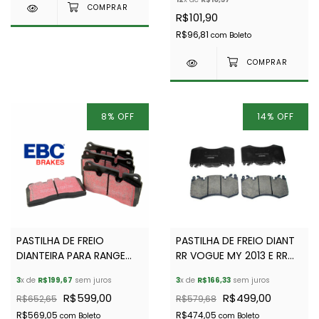
BEARMACH - SEM500090
R$101,90
R$96,81
com
Boleto
8
%
OFF
14
%
OFF
PASTILHA DE FREIO
PASTILHA DE FREIO DIANT
DIANTEIRA PARA RANGE
RR VOGUE MY 2013 E RR
ROVER SPORT TDV8 E V8
SPORT MY 2014 - FERODO
3
x de
R$199,67
sem juros
3
x de
R$166,33
sem juros
A GÁS SUPERCHARGED
- LR114004 - LR083935 -
R$599,00
R$499,00
R$652,65
R$579,68
(BREMBO) - EBC -
LR093886 -LR160069
SFP500070KB -
R$569,05
R$474,05
com
Boleto
com
Boleto