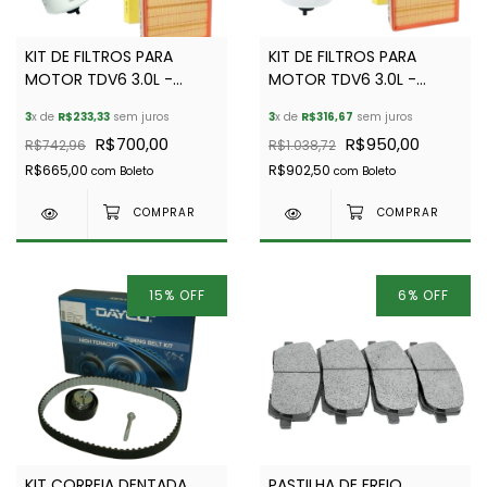
KIT DE FILTROS PARA
KIT DE FILTROS PARA
MOTOR TDV6 3.0L -
MOTOR TDV6 3.0L -
DISCOVERY 3
DISCOVERY 4 RANGE
3
x de
R$233,33
sem juros
3
x de
R$316,67
sem juros
ROVER SPORT
R$700,00
R$950,00
R$742,96
R$1.038,72
R$665,00
R$902,50
com
Boleto
com
Boleto
15
%
OFF
6
%
OFF
KIT CORREIA DENTADA
PASTILHA DE FREIO