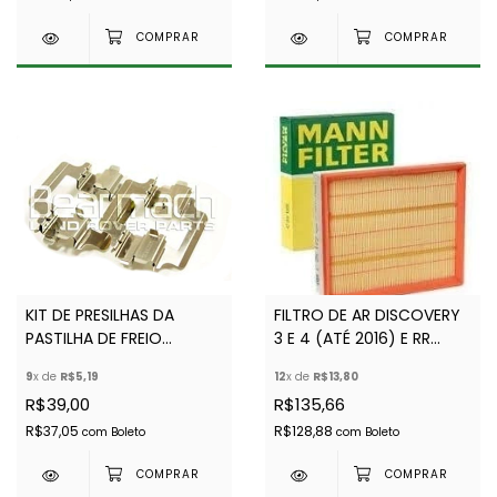
SFP500070
KIT DE PRESILHAS DA
FILTRO DE AR DISCOVERY
PASTILHA DE FREIO
3 E 4 (ATÉ 2016) E RR
DIANTEIRA - BEARMACH -
SPORT 2005 A 2013-
9
x de
R$5,19
12
x de
R$13,80
LR019626R - LR019626
MARCA MANN -
R$39,00
R$135,66
PHE0000112 G - PHE000112
R$37,05
R$128,88
com
Boleto
com
Boleto