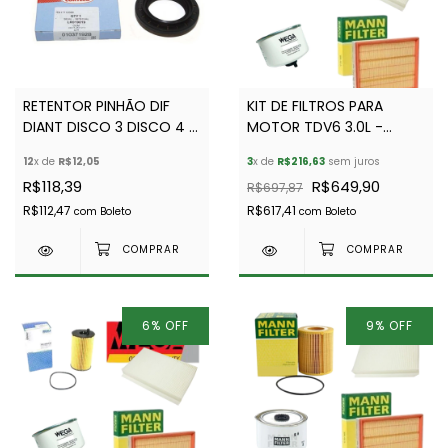
RETENTOR PINHÃO DIF
KIT DE FILTROS PARA
DIANT DISCO 3 DISCO 4 E
MOTOR TDV6 3.0L -
DISCO 5 E RRS 2005-2009
DISCOVERY 4/RANGE
12
x de
R$12,05
3
x de
R$216,63
sem juros
- CORTECO - LR019019
ROVER SPORT DIESEL
R$118,39
R$649,90
R$697,87
R$112,47
R$617,41
com
Boleto
com
Boleto
6
%
OFF
9
%
OFF