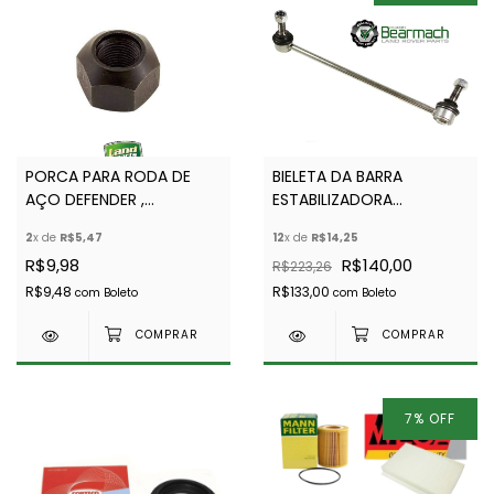
PORCA PARA RODA DE
BIELETA DA BARRA
AÇO DEFENDER ,
ESTABILIZADORA
DISCOVERY 1 E RANGE
DIANTEIRA PARA
2
x de
R$5,47
12
x de
R$14,25
ROVER CLASSIC -
DISCOVERY 3 E 4 -
R$9,98
R$140,00
R$223,26
BRITPART - RRD500010 -
BEARMACH - RBM500140
90577473
R$9,48
R$133,00
com
Boleto
com
Boleto
7
%
OFF