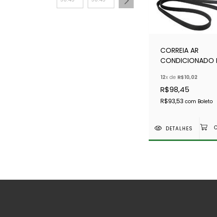
CORREIA AR
CONDICIONADO 
300 TDI - CONTI
12
x de
R$10,02
(NORMAL )
R$98,45
R$93,53
com
Boleto
DETALHES