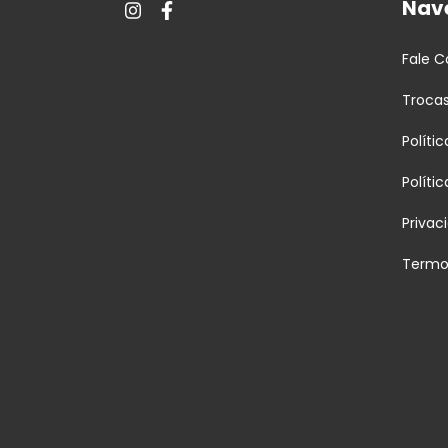
Nav
Fale 
Troca
Políti
Políti
Privac
Termo