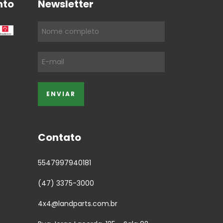
nto
Newsletter
Contato
5547997940181
(47) 3375-3000
4x4@landparts.com.br