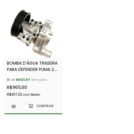
BOMBA D'ÁGUA TRASEIRA
PARA DEFENDER PUMA 2.4L
SEM CONEXÃO PLÁSTICA
3
x de
R$321,87
sem juros
- LR004799A/LR004799
R$965,60
R$917,32
com
Boleto