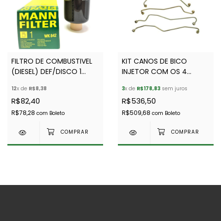
FILTRO DE COMBUSTIVEL
KIT CANOS DE BICO
(DIESEL) DEF/DISCO 1
INJETOR COM OS 4
300TDI - MANN
CANOS P DEF E D1 94 A 99
12
x de
R$8,38
3
x de
R$178,83
sem juros
(EURO 1 ) - BRITPART
R$82,40
R$536,50
R$78,28
R$509,68
com
Boleto
com
Boleto