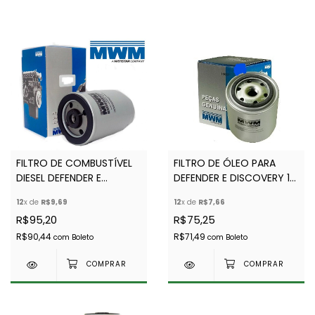
FILTRO DE COMBUSTÍVEL
FILTRO DE ÓLEO PARA
DIESEL DEFENDER E
DEFENDER E DISCOVERY 1
DISCOVERY 1 300 TDI -
300TDI E DISCOVERY V8
12
x de
R$9,69
12
x de
R$7,66
MWM - AEU2147
3.9L - MWM - ERR3340
R$95,20
R$75,25
R$90,44
R$71,49
com
Boleto
com
Boleto