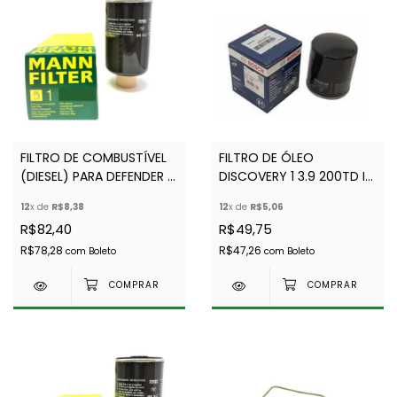
FILTRO DE COMBUSTÍVEL
FILTRO DE ÓLEO
(DIESEL) PARA DEFENDER E
DISCOVERY 1 3.9 200TD I-
DISCOVERY 1 300TDI -
BOSCH - ERR3340
12
x de
R$8,38
12
x de
R$5,06
MANN - AEU2147
R$82,40
R$49,75
R$78,28
R$47,26
com
Boleto
com
Boleto