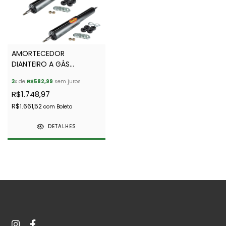
AMORTECEDOR
DIANTEIRO A GÁS
DISCOVERY 1 (PAR)
3
x de
R$582,99
sem juros
STC2849
R$1.748,97
R$1.661,52
com
Boleto
DETALHES