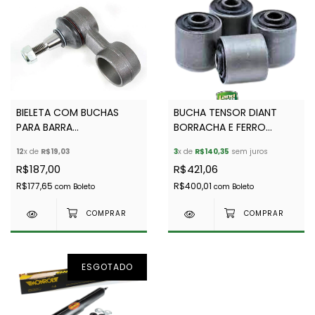
BIELETA COM BUCHAS
BUCHA TENSOR DIANT
PARA BARRA
BORRACHA E FERRO
ESTABILIZADORA
REFORCADA DISCOVERY 1
12
x de
R$19,03
3
x de
R$140,35
sem juros
DIANTEIRA E TRASEIRA
/DEF 300 TDI E PUMA (KIT
R$187,00
R$421,06
DEFENDER (TODOS) E D1
C/4) -ALLMAKES-
(TODAS) - EURO
NTC6860
R$177,65
R$400,01
com
Boleto
com
Boleto
ESGOTADO