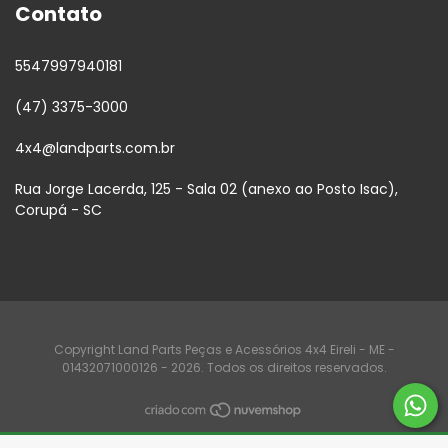
Contato
5547997940181
(47) 3375-3000
4x4@landparts.com.br
Rua Jorge Lacerda, 125 - Sala 02 (anexo ao Posto Isac),
Corupá - SC
Copyright Land Parts Peças e Acessórios 4x4 Eireli - ME -
01432071000126 - 2026. Todos os direitos reservados.