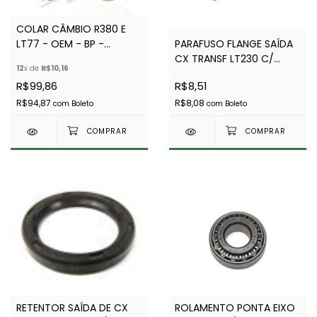
COLAR CÂMBIO R380 E
PARAFUSO FLANGE SAÍDA
LT77 - OEM - BP -
CX TRANSF LT230 C/
FTC4021
12
x de
R$10,16
FREIO DE MÃO - BRITPART
R$8,51
R$99,86
FRC3602/LR045926
R$8,08
R$94,87
com
Boleto
com
Boleto
RETENTOR SAÍDA DE CX
ROLAMENTO PONTA EIXO