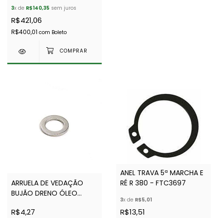
PETRONAS
3
x de
R$140,35
sem juros
R$421,06
R$400,01
com
Boleto
ANEL TRAVA 5ª MARCHA E
ARRUELA DE VEDAÇÃO
RÉ R 380 - FTC3697
BUJÃO DRENO ÓLEO
3
x de
R$5,01
CAIXA R380 -
R$4,27
R$13,51
ALU1403L/ALU1403