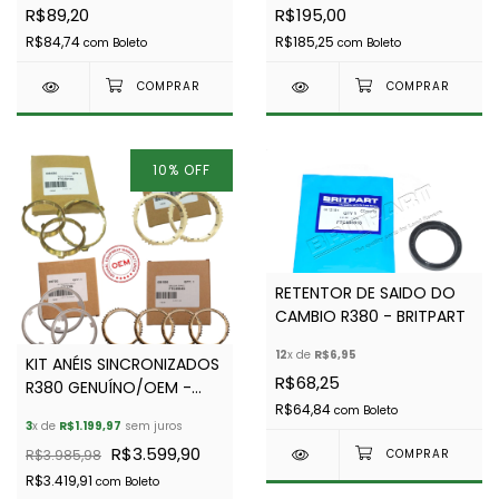
R$89,20
R$195,00
R$84,74
R$185,25
com
Boleto
com
Boleto
10
%
OFF
RETENTOR DE SAIDO DO
CAMBIO R380 - BRITPART
12
x de
R$6,95
KIT ANÉIS SINCRONIZADOS
R$68,25
R380 GENUÍNO/OEM -
R$64,84
BRITPART (12 PEÇAS)
com
Boleto
3
x de
R$1.199,97
sem juros
R$3.599,90
R$3.985,98
R$3.419,91
com
Boleto