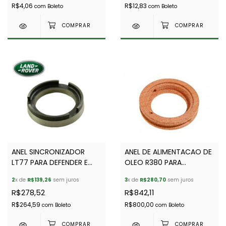
R$4,06
R$12,83
com
Boleto
com
Boleto
ANEL SINCRONIZADOR
ANEL DE ALIMENTACAO DE
LT77 PARA DEFENDER E
OLEO R380 PARA
DISCOVERY 1 - FTC4008
DEFENDER- BRITPART -
2
x de
R$139,26
sem juros
3
x de
R$280,70
sem juros
FTC4991
R$278,52
R$842,11
R$264,59
R$800,00
com
Boleto
com
Boleto