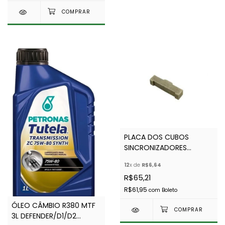
PLACA DOS CUBOS
SINCRONIZADORES
(CACHORRETE) R380 -
12
x de
R$6,64
OEM - AP - FTC4171
R$65,21
R$61,95
com
Boleto
ÓLEO CÂMBIO R380 MTF
3L DEFENDER/D1/D2