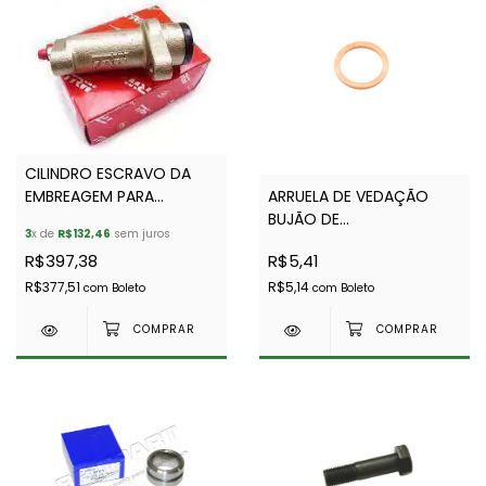
CILINDRO ESCRAVO DA
EMBREAGEM PARA
ARRUELA DE VEDAÇÃO
DEFENDER E DISCOVERY 1
BUJÃO DE
3
x de
R$132,46
sem juros
300TDI E V8 - TRW -
ABASTECIMENTO ÓLEO DA
R$397,38
R$5,41
FTC5072G FTC5072
CAIXA R380 - FTC4112
FTC3911
R$377,51
R$5,14
com
Boleto
com
Boleto