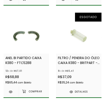
ESGOTADO
ANEL BI PARTIDO CAIXA
FILTRO / PENEIRA DO ÓLEO
R380 - FTC5288
CAIXA R380 - BRITPART -
FRC7855
12
x de
R$7,01
8
x de
R$5,41
R$68,88
R$37,09
R$65,44
R$35,24
com
Boleto
com
Boleto
DETALHES