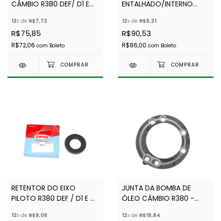
CÂMBIO R380 DEF/ D1 E
ENTALHADO/INTERNO
D2 - OEM G- ALLMAKES
EIXO PILOTO CX R380-
12
x de
R$7,72
12
x de
R$9,21
PR2- FTC500010G -
ORIG TINKEM - UKC8L
R$75,85
R$90,53
FTC500010 - FTC2383
R$72,06
R$86,00
com
Boleto
com
Boleto
RETENTOR DO EIXO
JUNTA DA BOMBA DE
PILOTO R380 DEF / D1 E D2
ÓLEO CÂMBIO R380 -
- ORIG CORTECO-
FTC4206SEAL
12
x de
R$9,08
12
x de
R$19,84
FTC5303G - FTC5303