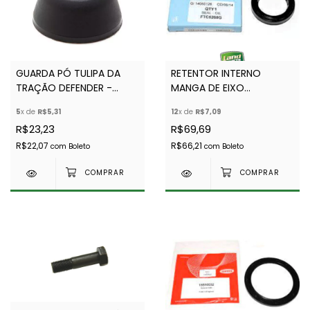
GUARDA PÓ TULIPA DA
RETENTOR INTERNO
TRAÇÃO DEFENDER -
MANGA DE EIXO
BRIT(PARALELO) FTC5414
DEFENDER/D1 CORTECO
5
x de
R$5,31
12
x de
R$7,09
R$23,23
R$69,69
R$22,07
R$66,21
com
Boleto
com
Boleto