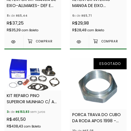
EIXO-ALLMAKES- DEF E
MANGA DE EIXO
DISCO 1 - FTC5268
DEFENDER/DISCO 1
8
x de
R$5,44
6
x de
R$5,71
FTC5268
R$37,25
R$29,98
R$35,39
R$28,48
com
Boleto
com
Boleto
ESGOTADO
KIT REPARO PINO
SUPERIOR MUNHAO C/ ABS
- DEF TD5 E PUMA -
3
x de
R$153,83
sem juros
BRITPART-TAR100050
PORCA TRAVA DO CUBO
R$461,50
DA RODA APOS 1998 -
R$438,43
ALLMAKES- RFD100000
com
Boleto
10
x de
R$5,08