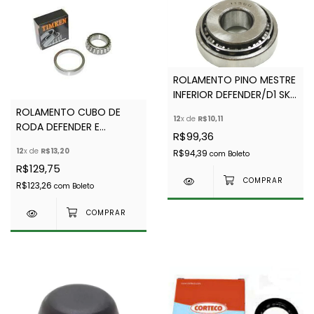
ROLAMENTO PINO MESTRE
INFERIOR DEFENDER/D1 SKF
606666
ROLAMENTO CUBO DE
12
x de
R$10,11
RODA DEFENDER E
R$99,36
DISCOVERY 1 TODOS -
12
x de
R$13,20
R$94,39
com
Boleto
TIMKEN - RTC3429 -
R$129,75
STC4382
R$123,26
com
Boleto