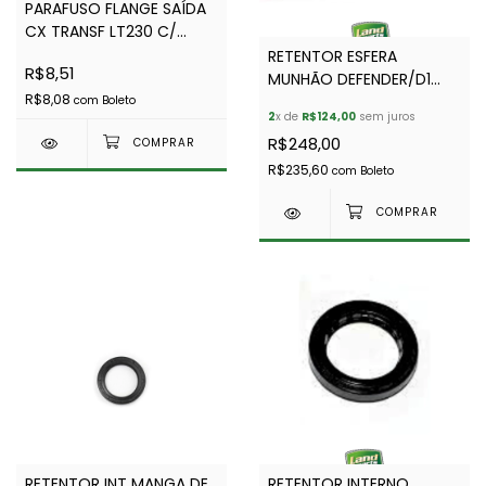
PARAFUSO FLANGE SAÍDA
CX TRANSF LT230 C/
FREIO DE MÃO - BRITPART
RETENTOR ESFERA
R$8,51
FRC3602/LR045926
MUNHÃO DEFENDER/D1
R$8,08
CORTECO FTC3401G
com
Boleto
2
x de
R$124,00
sem juros
R$248,00
R$235,60
com
Boleto
RETENTOR INT MANGA DE
RETENTOR INTERNO