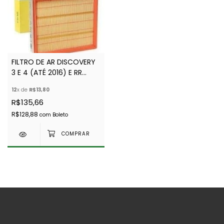
FILTRO DE AR DISCOVERY
3 E 4 (ATÉ 2016) E RR
SPORT 2005 A 2013-
12
x de
R$13,80
MARCA MANN -
R$135,66
PHE0000112 G - PHE000112
R$128,88
com
Boleto