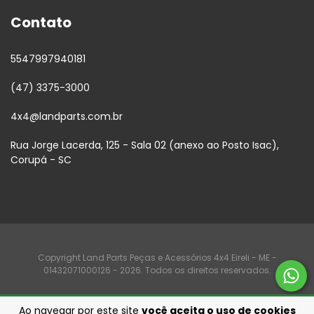
Contato
5547997940181
(47) 3375-3000
4x4@landparts.com.br
Rua Jorge Lacerda, 125 - Sala 02 (anexo ao Posto Isac),
Corupá - SC
Copyright Land Parts Peças e Acessórios 4x4 Eireli - ME -
01432071000126 - 2026. Todos os direitos reservados.
Ao navegar por este site
você aceita o uso de cookies