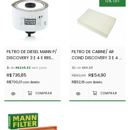
13
%
OFF
FILTRO DE DIESEL MANN P/
FILTRO DE CABINE/ AR
DISCOVERY 3 E 4 E RRS
COND DISCOVERY 3 E 4 -
TODAS TDV6 2.7 E 3.0
WEGA - JKR500010W -
3
x de
R$245,62
sem juros
12
x de
R$5,59
APÓS 2008- MANN-
JKR500010
R$736,85
R$54,90
R$62,90
LR009705
R$700,01
R$52,16
com
Boleto
com
Boleto