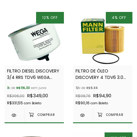
12
%
OFF
4
%
OFF
FILTRO DIESEL DISCOVERY
FILTRO DE ÓLEO
3/4 RRS TDV6 WEGA
DISCOVERY 4 TDV6 3.0
LR009705
MANN LR013148
3
x de
R$116,33
sem juros
12
x de
R$9,66
R$349,00
R$94,90
R$396,00
R$98,76
R$331,55
R$90,16
com
Boleto
com
Boleto