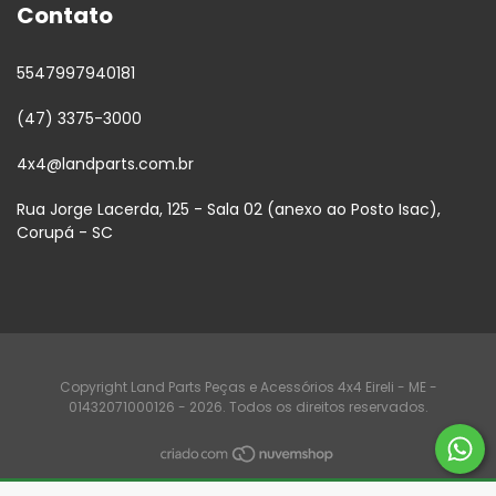
Contato
5547997940181
(47) 3375-3000
4x4@landparts.com.br
Rua Jorge Lacerda, 125 - Sala 02 (anexo ao Posto Isac),
Corupá - SC
Copyright Land Parts Peças e Acessórios 4x4 Eireli - ME -
01432071000126 - 2026. Todos os direitos reservados.