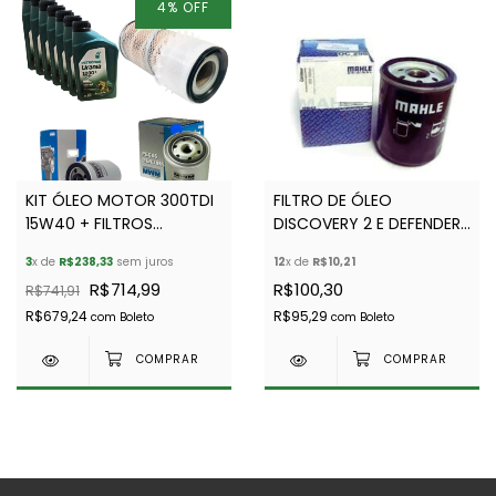
4
%
OFF
KIT ÓLEO MOTOR 300TDI
FILTRO DE ÓLEO
15W40 + FILTROS
DISCOVERY 2 E DEFENDER
COMBUSTÍVEL/ÓLEO/AR
TD5 - (MAHLE) - LPX10059
3
x de
R$238,33
sem juros
12
x de
R$10,21
R$714,99
R$100,30
R$741,91
R$679,24
R$95,29
com
Boleto
com
Boleto