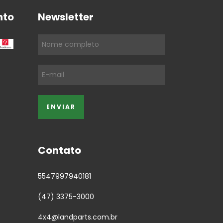
nto
Newsletter
Contato
5547997940181
(47) 3375-3000
4x4@landparts.com.br