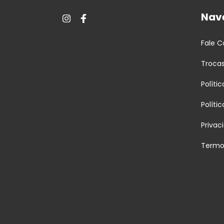
Nav
Fale 
Troca
Políti
Políti
Privac
Termo