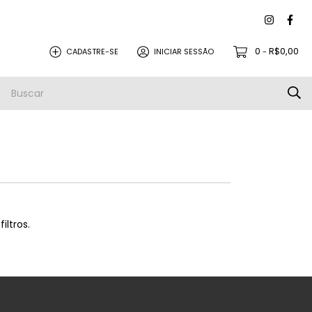
0
R$0,00
CADASTRE-SE
INICIAR SESSÃO
-
PEÇAS PARA REVISÃO
PROMOÇÕES
iltros.