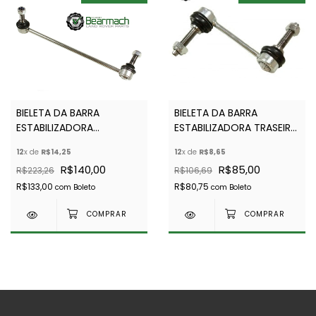
BIELETA DA BARRA
BIELETA DA BARRA
ESTABILIZADORA
ESTABILIZADORA TRASEIRA
DIANTEIRA PARA
- RGD000312-ATÉ 2013
12
x de
R$14,25
12
x de
R$8,65
DISCOVERY 3 E 4 -
R$140,00
R$85,00
R$223,26
R$106,69
BEARMACH - RBM500140
R$133,00
R$80,75
com
Boleto
com
Boleto