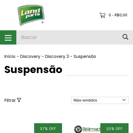
0
R$0,00
-
Início
-
Discovery
-
Discovery 3
-
Suspensão
Suspensão
Filtrar
37
%
OFF
20
%
OFF