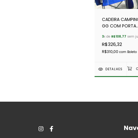
CADEIRA CAMPIN
GG COM PORTA
COPOS ATÉ 147
3
x de
R$108,77
sem ju
VERMELHA
R$326,32
R$310,00
com
Boleto
DETALHES
Nav