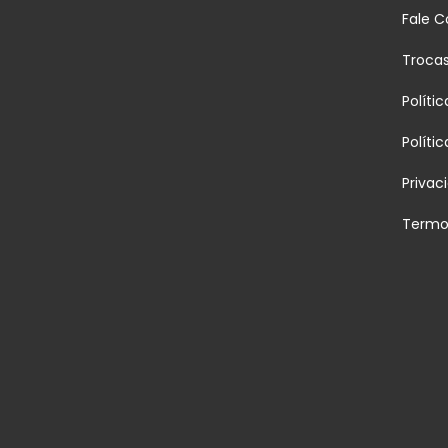
Fale 
Troca
Políti
Políti
Privac
Termo