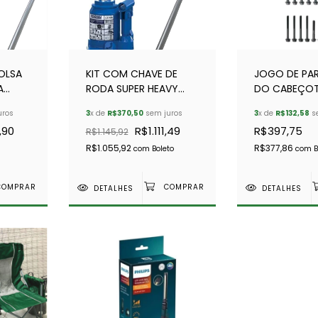
OLSA
KIT COM CHAVE DE
JOGO DE PA
A
RODA SUPER HEAVY
DO CABEÇO
I
DUTY + MACACO
MAXXION HSD 
uros
3
x de
R$370,50
sem juros
3
x de
R$132,58
s
HIDRAULICO 3
TARANTO (18
,90
R$1.111,49
R$397,75
R$1.145,92
ESTAGIOS -1,5 TON
R$1.055,92
R$377,86
com
Boleto
com
B
DETALHES
DETALHES