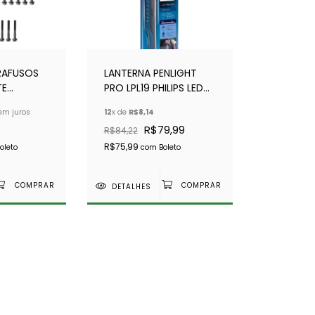
RAFUSOS
LANTERNA PENLIGHT
TE
PRO LPL19 PHILIPS LED
2.5L -
283220
em juros
12
x de
R$8,14
 PÇS)
R$79,99
R$84,22
R$75,99
oleto
com
Boleto
DETALHES