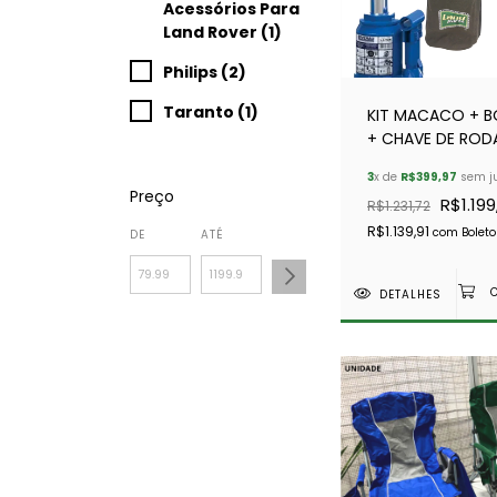
Acessórios Para
Land Rover (1)
Philips (2)
Taranto (1)
KIT MACACO + B
+ CHAVE DE ROD
SUPER HEAVY DUT
3
x de
R$399,97
sem j
Preço
R$1.199
R$1.231,72
R$1.139,91
com
Boleto
DE
ATÉ
DETALHES