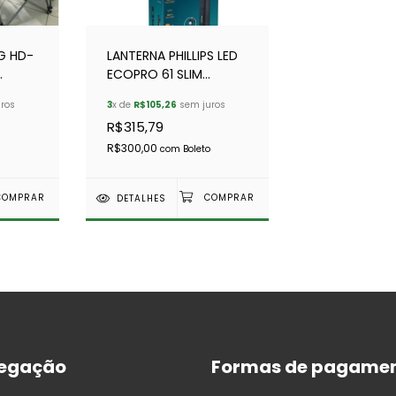
G HD-
LANTERNA PHILLIPS LED
ECOPRO 61 SLIM
KG
RECARREGÁVEL 283222
ros
3
x de
R$105,26
sem juros
R$315,79
R$300,00
com
Boleto
DETALHES
egação
Formas de pagame