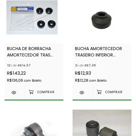
BUCHA DE BORRACHA
BUCHA AMORTECEDOR
AMORTECEDOR TRAS
TRASEIRO INFERIOR
INFERIOR PU - PRETA (KIT
DEFENDER 2001
12
x de
R$14,57
2
x de
R$7,09
C 4) -BRITPART- ANR1721
R$143,22
R$12,93
-RNF100090
R$136,06
R$12,28
com
Boleto
com
Boleto