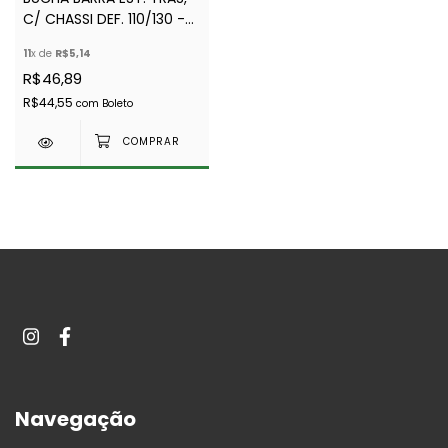
C/ CHASSI DEF. 110/130 -
EUROSPARE - UNIDADE -
11
x de
R$5,14
NRC5674
R$46,89
R$44,55
com
Boleto
Navegação