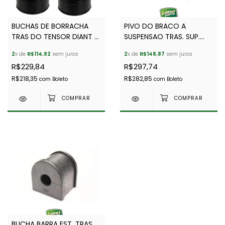
BUCHAS DE BORRACHA
PIVO DO BRACO A
TRAS DO TENSOR DIANT (
SUSPENSAO TRAS. SUP.
KIT C/ 4) DEF / D1 -
DEFENDER E D1 - ALLMAKES
2
x de
R$114,92
sem juros
2
x de
R$148,87
sem juros
EURO- NRC4514- ANR6971
- ANR1799 e RHF500110
R$229,84
R$297,74
R$218,35
R$282,85
com
Boleto
com
Boleto
BUCHA BARRA EST. TRAS,