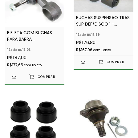
BUCHAS SUSPENSAO TRAS
SUP DEF/DISCO 1 -
TRIANGULO - BARRA A -
BIELETA COM BUCHAS
12
x de
R$17,99
EURO -NTC1773
PARA BARRA
R$176,80
ESTABILIZADORA
R$167,96
12
x de
R$19,03
com
Boleto
DIANTEIRA E TRASEIRA
R$187,00
DEFENDER (TODOS) E D1
(TODAS) - EURO
R$177,65
com
Boleto