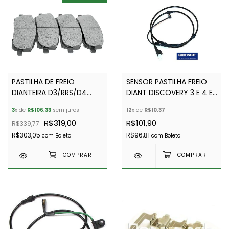
PASTILHA DE FREIO
SENSOR PASTILHA FREIO
DIANTEIRA D3/RRS/D4
DIANT DISCOVERY 3 E 4 E
FRAS-LE
RR SPORT (2005-2009) -
3
x de
R$106,33
sem juros
12
x de
R$10,37
BEARMACH - SEM500090
R$319,00
R$101,90
R$339,77
R$303,05
R$96,81
com
Boleto
com
Boleto