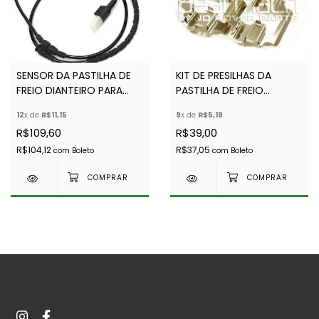
SENSOR DA PASTILHA DE
KIT DE PRESILHAS DA
FREIO DIANTEIRO PARA
PASTILHA DE FREIO
DISCOVERY E RANGE
DIANTEIRA - BEARMACH -
12
x de
R$11,15
9
x de
R$5,19
ROVER SPORT -
LR019626R - LR019626
R$109,60
R$39,00
BEARMACH - SEM500070R
- SEM500070
R$104,12
R$37,05
com
Boleto
com
Boleto