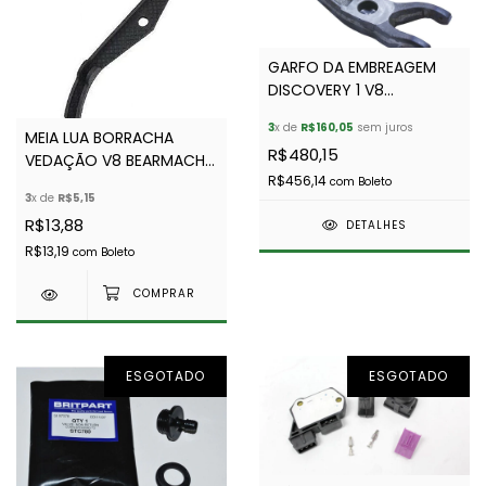
GARFO DA EMBREAGEM
DISCOVERY 1 V8
BEARMACH OEM
3
x de
R$160,05
sem juros
MEIA LUA BORRACHA
R$480,15
VEDAÇÃO V8 BEARMACH
R$456,14
ERR7283
com
Boleto
3
x de
R$5,15
R$13,88
DETALHES
R$13,19
com
Boleto
ESGOTADO
ESGOTADO