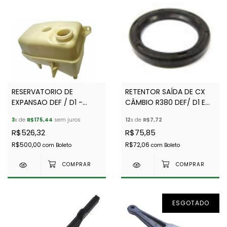
RESERVATORIO DE
RETENTOR SAÍDA DE CX
EXPANSAO DEF / D1 -
CÂMBIO R380 DEF/ D1 E
LEITOSO - OEM -
D2 - OEM G- ALLMAKES
3
x de
R$175,44
sem juros
12
x de
R$7,72
EUROSPARE ESR63 -
PR2- FTC500010G -
R$526,32
R$75,85
PCF101590
FTC500010 - FTC2383
R$500,00
R$72,06
com
Boleto
com
Boleto
ESGOTADO