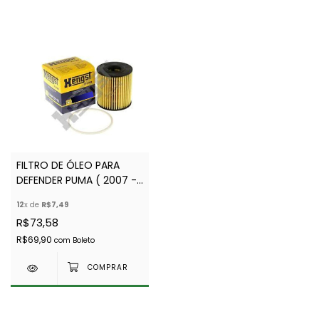
FILTRO DE ÓLEO PARA
DEFENDER PUMA ( 2007 -
2015 ) - HENGTS -
12
x de
R$7,49
LR030778 - LR004459A
R$73,58
R$69,90
com
Boleto