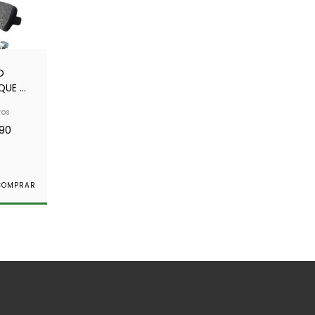
O
QUE -
 - BP
ros
90