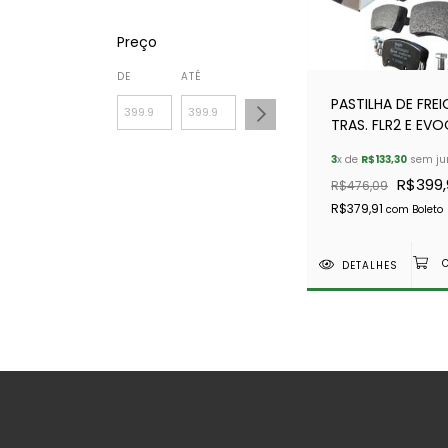
Preço
DE
ATÉ
PASTILHA DE FREI
TRAS. FLR2 E EVO
MY 2013 - DELPHI
3
x de
R$133,30
sem ju
R$399,
R$476,09
R$379,91
com
Boleto
DETALHES