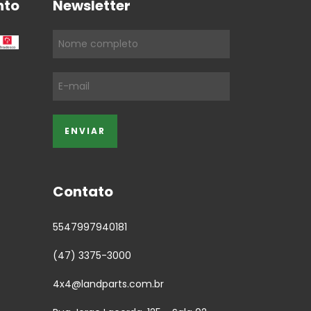
nto
Newsletter
Contato
5547997940181
(47) 3375-3000
4x4@landparts.com.br