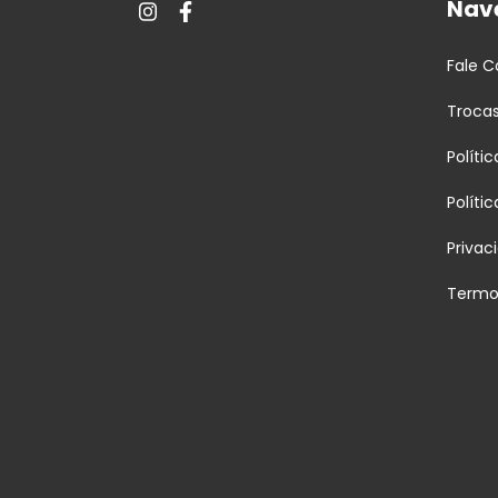
Nav
Fale 
Troca
Políti
Políti
Privac
Termo