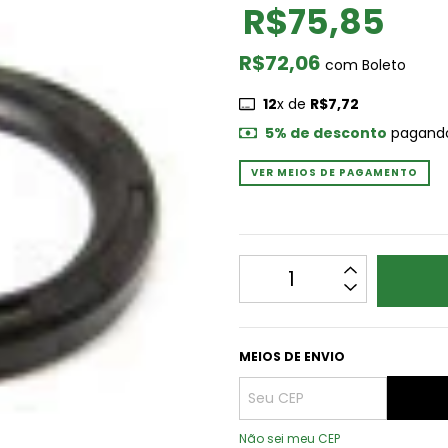
R$75,85
R$72,06
com
Boleto
12
x de
R$7,72
5% de desconto
pagando
VER MEIOS DE PAGAMENTO
MEIOS DE ENVIO
Não sei meu CEP