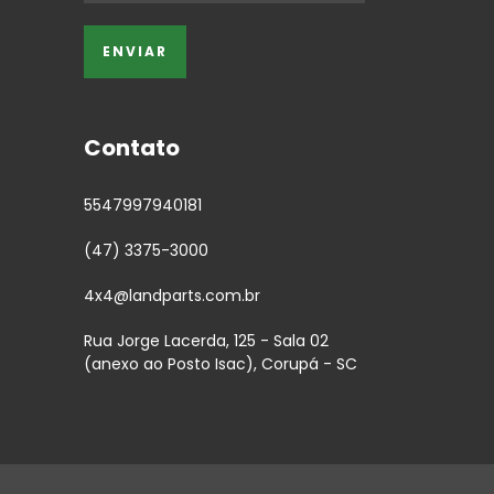
Contato
5547997940181
(47) 3375-3000
4x4@landparts.com.br
Rua Jorge Lacerda, 125 - Sala 02
(anexo ao Posto Isac), Corupá - SC