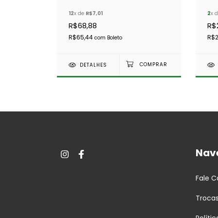
380 -
- 
12
x de
R$7,01
2
x 
R$68,88
R$
R$65,44
R$
com
Boleto
DETALHES
Nav
Fale 
Troca
Políti