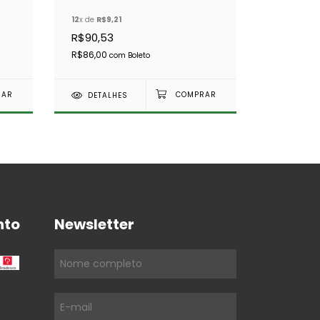
PILOTO CX R380- ORIG
DE ABAS
12
x de
R$9,21
TINKEM - UKC8L
CAIXA R3
R$90,53
R$5,41
R$86,00
R$5,14
com
Boleto
co
DETALHES
DETAL
nto
Newsletter