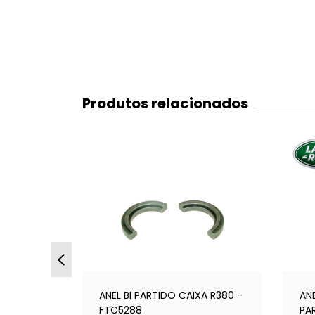
Produtos relacionados
ANEL BI PARTIDO CAIXA R380 -
AN
O BUJÃO
FTC5288
PA