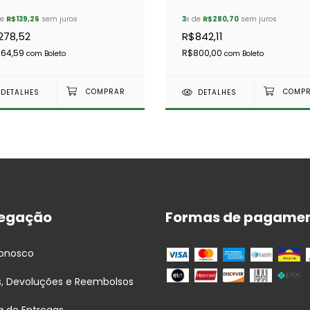
FTC4008
BRITPART - FTC4991
de
R$139,26
sem juros
3
x de
R$280,70
sem juros
278,52
R$842,11
264,59
R$800,00
com
Boleto
com
Boleto
DETALHES
DETALHES
egação
Formas de pagame
Conosco
s, Devoluções e Reembolsos
ca de Entregas