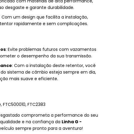
abricado com materiais de alta performance,
 ao desgaste e garante durabilidade.
: Com um design que facilita a instalação,
retentor rapidamente e sem complicações.
tos
: Evite problemas futuros com vazamentos
ometer o desempenho da sua transmissão.
mance
: Com a instalação deste retentor, você
o do sistema de câmbio esteja sempre em dia,
ão mais suave e eficiente.
G, FTC500010, FTC2383
desgastado comprometa a performance do seu
a qualidade e na confiança da
Linha G -
eículo sempre pronto para a aventura!