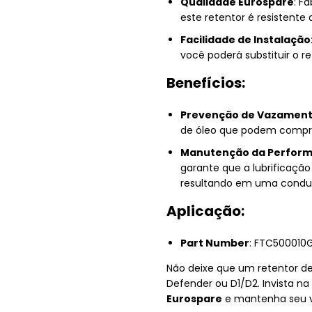
Qualidade Eurospare
: F
este retentor é resistente
Facilidade de Instalação
você poderá substituir o 
Benefícios:
Prevenção de Vazamen
de óleo que podem compr
Manutenção da Perfor
garante que a lubrificaçã
resultando em uma conduç
Aplicação:
Part Number
: FTC500010
Não deixe que um retentor 
Defender ou D1/D2. Invista n
Eurospare
e mantenha seu v