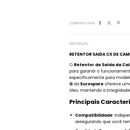
COMPARTILHAR
DESCRIÇÃO
RETENTOR SAIDA CX DE CAMBI
O
Retentor de Saída da Ca
para garantir o funcionament
especificamente para mode
G
da
Eurospare
oferece uma
óleo, mantendo a integridade
Principais Caracterí
Compatibilidade
: Indisp
assegurando que você tenh