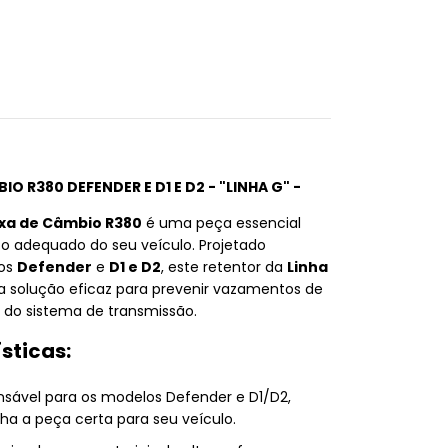
O R380 DEFENDER E D1 E D2 - "LINHA G" -
ixa de Câmbio R380
é uma peça essencial
o adequado do seu veículo. Projetado
los
Defender
e
D1 e D2
, este retentor da
Linha
 solução eficaz para prevenir vazamentos de
 do sistema de transmissão.
sticas:
ensável para os modelos Defender e D1/D2,
a a peça certa para seu veículo.