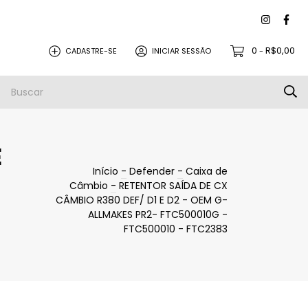
0
R$0,00
CADASTRE-SE
INICIAR SESSÃO
-
PEÇAS PARA REVISÃO
PROMOÇÕES
E
Início
-
Defender
-
Caixa de
Câmbio
-
RETENTOR SAÍDA DE CX
CÂMBIO R380 DEF/ D1 E D2 - OEM G-
ALLMAKES PR2- FTC500010G -
FTC500010 - FTC2383