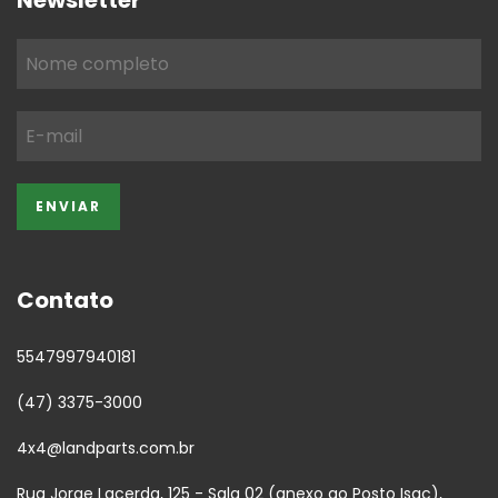
Contato
5547997940181
(47) 3375-3000
4x4@landparts.com.br
Rua Jorge Lacerda, 125 - Sala 02 (anexo ao Posto Isac),