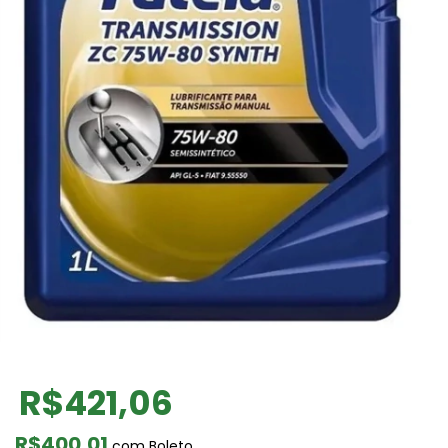
R$421,06
R$400,01
com
Boleto