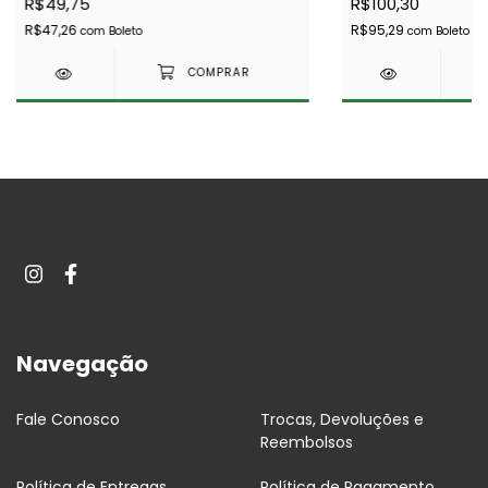
R$49,75
R$100,30
R$47,26
R$95,29
com
Boleto
com
Boleto
Navegação
Fale Conosco
Trocas, Devoluções e
Reembolsos
Política de Entregas
Política de Pagamento