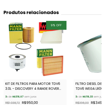
Produtos relacionados
9
%
OFF
KIT DE FILTROS PARA MOTOR TDV6
FILTRO DIESEL DIS
3.0L - DISCOVERY 4 RANGE ROVER
TDV6 WEGA LR00
SPORT
3
x de
R$316,67
sem juros
3
x de
R$116,33
sem juro
R$950,00
R$349,0
R$1.038,72
R$396,00