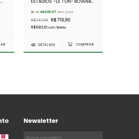
ESTÁGIOS -1,5 TON- BOVENAU
(LONGO CURSO: 260 MM)
3
x de
R$239,97
sem juros
KIT MAN
R$719,90
R$747,36
SNORKEL 
R$683,91
com
Boleto
3
x de
R$131
R$395,0
DETALHES
R$375,25
DETAL
nto
Newsletter