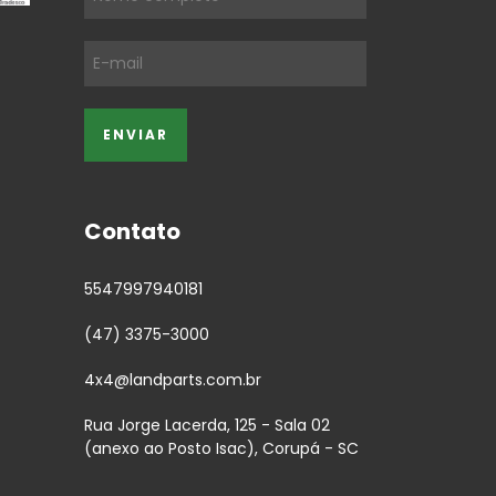
Contato
5547997940181
(47) 3375-3000
4x4@landparts.com.br
Rua Jorge Lacerda, 125 - Sala 02
(anexo ao Posto Isac), Corupá - SC