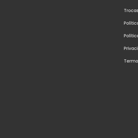
Troca
Políti
Políti
Privac
Termo