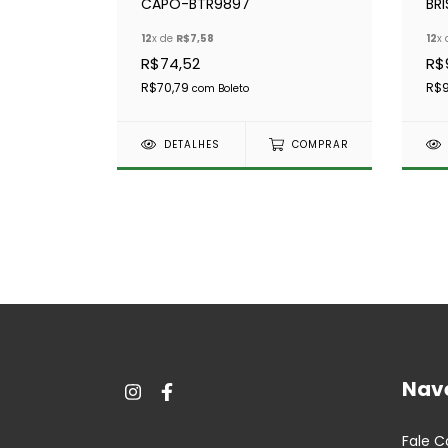
CAPÔ-BTR9897
BRI
AE
12
x de
R$7,58
12
x
R$74,52
R$
R$70,79
R$9
com
Boleto
DETALHES
COMPRAR
Nav
Fale 