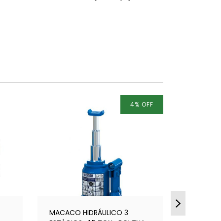
4
%
OFF
MACACO HIDRÁULICO 3