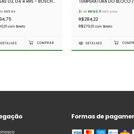
SAS D3, D4 e RRS - BOSCH
TEMPERATURA DO BLOCO /
ROFIT (PAR)
CABEÇOTE COM ALARME
 de
R$9,64
2
x de
R$142,11
sem juros
CONFIGURÁVEL - RC
94,75
R$284,22
0,01
R$270,01
com
Boleto
com
Boleto
DETALHES
DETALHES
egação
Formas de pagame
Conosco