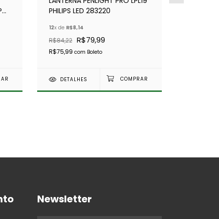
LANTERNA PENLIGHT PRO LPL19
LOGOTIPO
P
PHILIPS LED 283220
INFERIOR
FABRICA
12
x de
R$8,14
12
x de
R$5,
PARALELO
R$79,99
R$52,64
R$84,22
R$75,99
R$50,01
com
Boleto
c
DETALHES
DETAL
nto
Newsletter