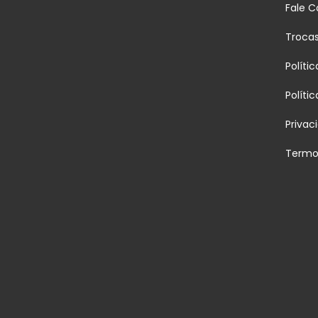
Fale 
Troca
Políti
Políti
Privac
Termo