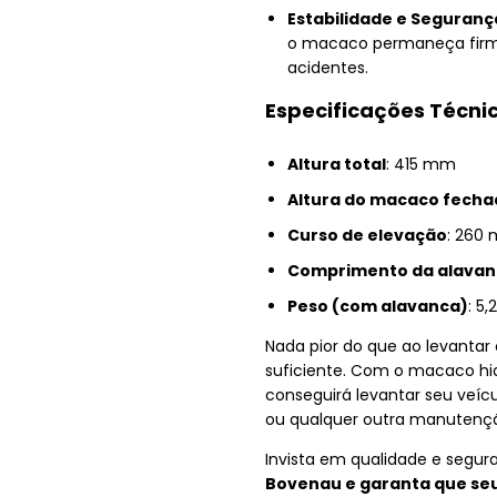
Estabilidade e Seguranç
o macaco permaneça firme 
acidentes.
Especificações Técni
Altura total
: 415 mm
Altura do macaco fecha
Curso de elevação
: 260
Comprimento da alavan
Peso (com alavanca)
: 5,
Nada pior do que ao levantar
suficiente. Com o macaco hid
conseguirá levantar seu veícu
ou qualquer outra manutençã
Invista em qualidade e segur
Bovenau e garanta que seu