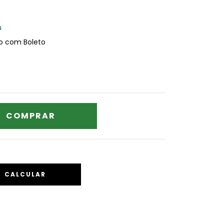
s
 com Boleto
CALCULAR