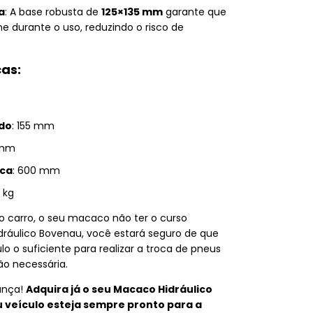
a
: A base robusta de
125×135 mm
garante que
durante o uso, reduzindo o risco de
cas:
do
: 155 mm
 mm
ca
: 600 mm
2 kg
 o carro, o seu macaco não ter o curso
ráulico Bovenau, você estará seguro de que
lo o suficiente para realizar a troca de pneus
o necessária.
ança!
Adquira já o seu Macaco Hidráulico
 veículo esteja sempre pronto para a