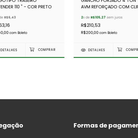
GOTIPO TRASEIRO "
GANCHO FORJADO 4 TON
ENDER 110 " - COR PRETO
AVM REFORÇADO COM CLI
ARTICULADO
 de
R$6,43
2
x de
R$105,27
sem juros
63,16
R$210,53
60,00
R$200,00
com
Boleto
com
Boleto
DETALHES
DETALHES
egação
Formas de pagame