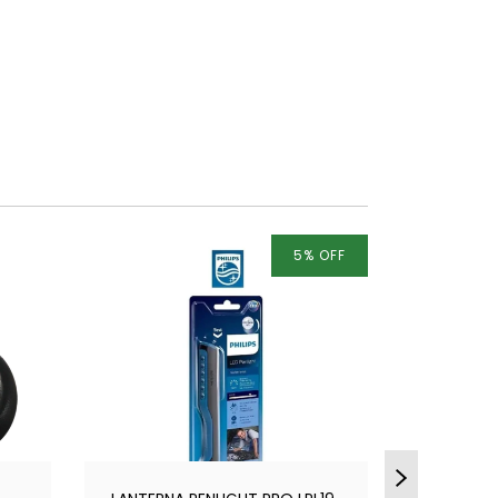
5
%
OFF