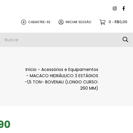
0
R$0,00
CADASTRE-SE
INICIAR SESSÃO
-
PEÇAS PARA REVISÃO
PROMOÇÕES
Início
-
Acessórios e Equipamentos
-
MACACO HIDRÁULICO 3 ESTÁGIOS
-1,5 TON- BOVENAU (LONGO CURSO:
260 MM)
90