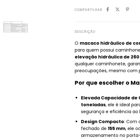
COMPARTILHAR
DESCRIÇÃO
O
macaco hidráulico de co
para quem possui caminhone
elevação hidráulica de 26
qualquer caminhonete, garan
preocupações, mesmo com pn
Por que escolher o M
Elevada Capacidade de
toneladas
, ele é ideal p
segurança e eficiência ao 
Design Compacto
: Com a
fechado de
155 mm
, ele 
armazenamento no porta-m