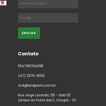
Contato
5547997940181
(47) 3375-3000
4x4@landparts.com.br
Rua Jorge Lacerda, 125 - Sala 02
(anexo ao Posto Isac), Corupá - SC