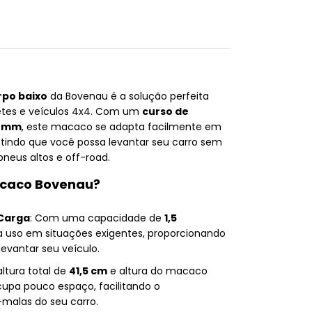
rpo baixo
da Bovenau é a solução perfeita
tes e veículos 4x4. Com um
curso de
0 mm
, este macaco se adapta facilmente em
tindo que você possa levantar seu carro sem
eus altos e off-road.
acaco Bovenau?
 Carga
: Com uma capacidade de
1,5
ara uso em situações exigentes, proporcionando
levantar seu veículo.
ltura total de
41,5 cm
e altura do macaco
ocupa pouco espaço, facilitando o
alas do seu carro.