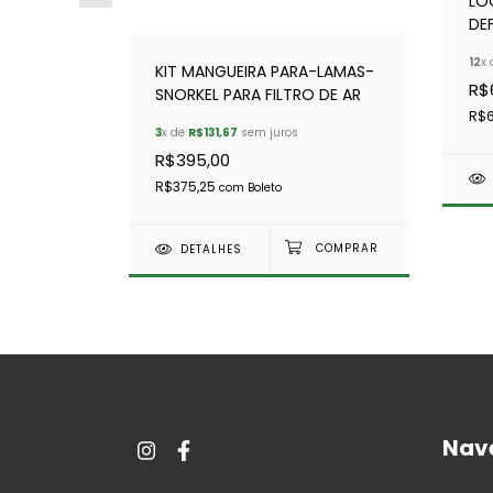
PARA
LO
DEF
12
x
KIT MANGUEIRA PARA-LAMAS-
R$
SNORKEL PARA FILTRO DE AR
R$
3
x de
R$131,67
sem juros
R$395,00
COMPRAR
R$375,25
com
Boleto
DETALHES
Nav