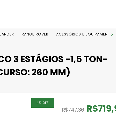
ELANDER
RANGE ROVER
ACESSÓRIOS E EQUIPAMENTOS
O 3 ESTÁGIOS -1,5 TON-
CURSO: 260 MM)
4
%
OFF
R$719,
R$747,36