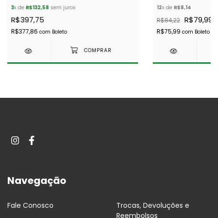
PÇS)
3
x de
R$132,58
sem juros
12
x de
R$8,14
R$397,75
R$79,99
R$84,22
R$377,86
R$75,99
com
Boleto
com
Boleto
Navegação
Fale Conosco
Trocas, Devoluções e
Reembolsos