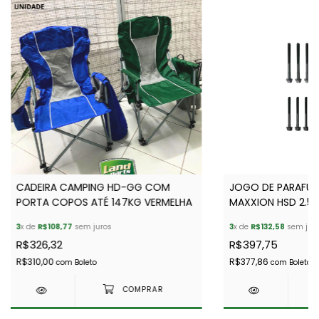
CADEIRA CAMPING HD-GG COM
JOGO DE PARAFU
PORTA COPOS ATÉ 147KG VERMELHA
MAXXION HSD 2.5L
PÇS)
3
x de
R$108,77
sem juros
3
x de
R$132,58
sem jur
R$326,32
R$397,75
R$310,00
R$377,86
com
Boleto
com
Boleto