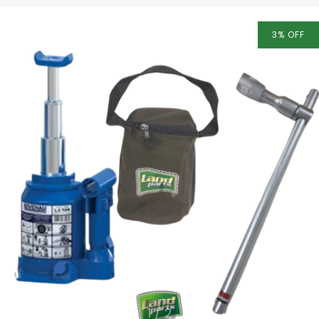
3
%
OFF
1
/
2