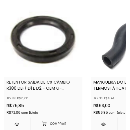
RETENTOR SAÍDA DE CX CÂMBIO
MANGUEIRA DO BY
R380 DEF/ D1 E D2 - OEM G-
TERMOSTÁTICA P
ALLMAKES PR2- FTC500010G -
D`ÁGUA DEFENDER 
12
x de
R$7,72
12
x de
R$6,41
FTC500010 - FTC2383
ERR5099
R$75,85
R$63,00
R$72,06
R$59,85
com
Boleto
com
Boleto