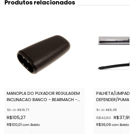
Produtos relacionados
MANOPLA DO PUXADOR REGULAGEM
PALHETA/LIMPADOR
INCLINACAO BANCO - BEARMACH -
DEFENDER/PUMA -
MUC8754
12
x de
R$10,71
9
x de
R$5,05
R$105,27
R$37,99
R$42,50
R$100,01
R$36,09
com
Boleto
com
Boleto