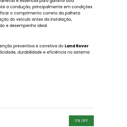
palhetas é essencial para garantir boa
ante a condução, principalmente em condições
ficar o comprimento correto da palheta
ção do veículo antes da instalação,
do e desempenho ideal.
enção preventiva e corretiva do
Land Rover
icidade, durabilidade e eficiência no sistema
11
%
OFF