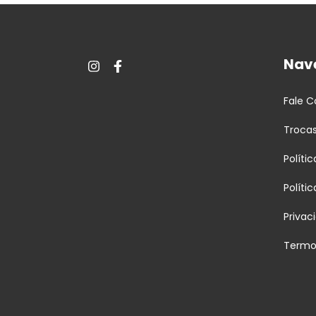
Nav
Fale 
Troca
Políti
Políti
Privac
Termo