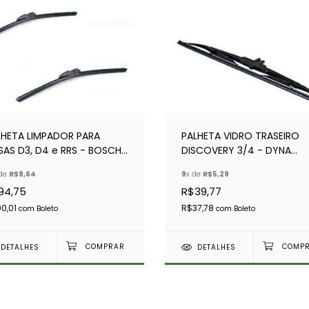
LHETA LIMPADOR PARA
PALHETA VIDRO TRASEIRO
SAS D3, D4 e RRS - BOSCH
DISCOVERY 3/4 - DYNA
ROFIT (PAR)
DKB500680
 de
R$9,64
9
x de
R$5,29
94,75
R$39,77
0,01
R$37,78
com
Boleto
com
Boleto
DETALHES
DETALHES