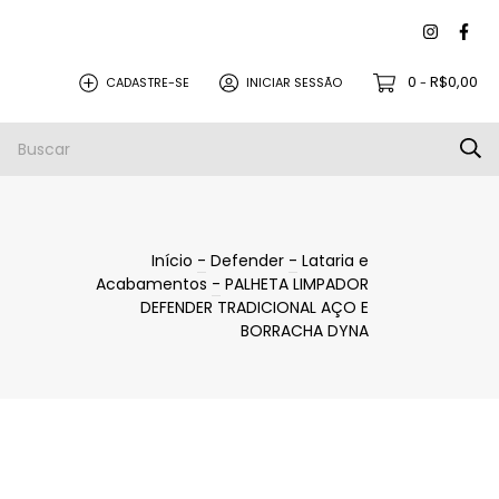
0
R$0,00
CADASTRE-SE
INICIAR SESSÃO
-
PEÇAS PARA REVISÃO
PROMOÇÕES
Início
-
Defender
-
Lataria e
Acabamentos
-
PALHETA LIMPADOR
DEFENDER TRADICIONAL AÇO E
BORRACHA DYNA