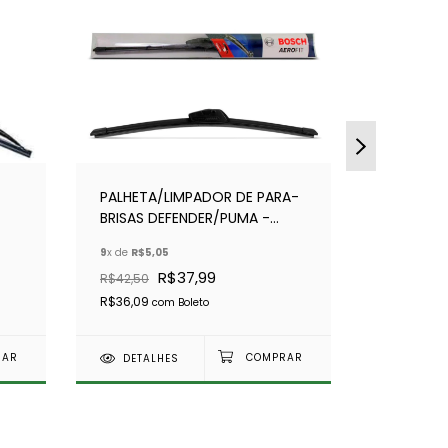
PALHETA/LIMPADOR DE PARA-
PALHETA 
BRISAS DEFENDER/PUMA -
DISCOVE
BOSCH AEROFIT
AEROFIT
9
x de
R$5,05
8
x de
R$5,0
R$37,99
R$34,89
R$42,50
R$36,09
R$33,15
com
Boleto
co
DETALHES