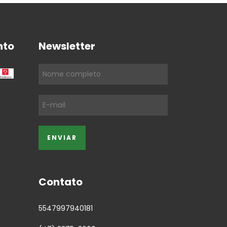
nto
Newsletter
Contato
5547997940181