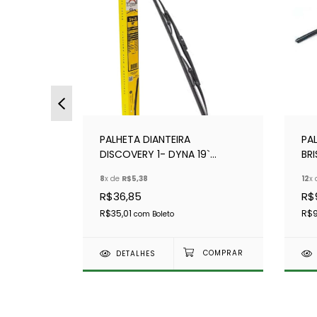
DOR
PALHETA DIANTEIRA
PA
DISCOVERY 1- DYNA 19`
BRI
 -
(TRADICIONAL- FERRO E
AE
8
x de
R$5,38
12
x
BORRACHA)-AMR1805
R$36,85
R$
R$35,01
R$9
com
Boleto
DETALHES