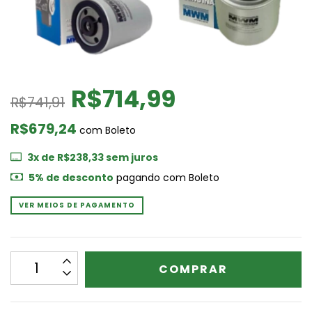
R$714,99
R$741,91
R$679,24
com
Boleto
3
x de
R$238,33
sem juros
5% de desconto
pagando com Boleto
VER MEIOS DE PAGAMENTO