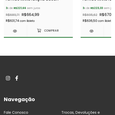
3
x de
R$221,66
sem juros
3
x de
R$223,33
sem jur
R$664,99
R$670,0
R$689,71
R$695,62
R$631,74
R$636,50
com
Boleto
com
Boleto
Navegação
Fale Conosco
Trocas, Devoluções e