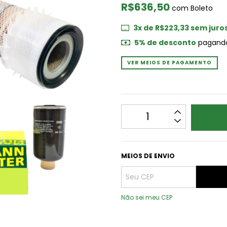
R$636,50
com
Boleto
3
x de
R$223,33
sem juro
5% de desconto
pagando
VER MEIOS DE PAGAMENTO
MEIOS DE ENVIO
Não sei meu CEP