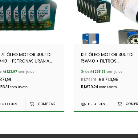
T 7L ÓLEO MOTOR 300TDI
KIT ÓLEO MOTOR 300TDI
W40 - PETRONAS URANIA
15W40 + FILTROS
00
COMBUSTÍVEL/ÓLEO/AR
de
R$123,97
sem juros
3
x de
R$238,33
sem juros
371,91
R$714,99
R$741,91
53,31
R$679,24
com
Boleto
com
Boleto
DETALHES
DETALHES