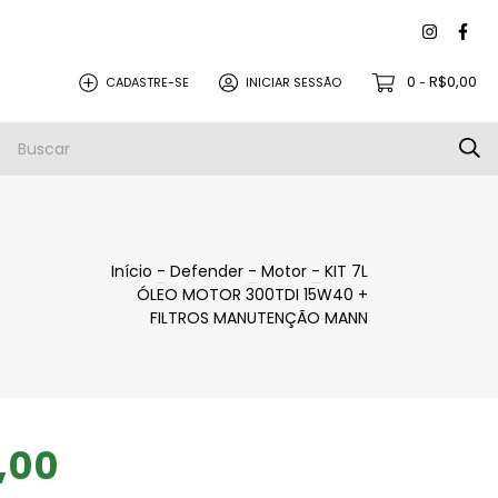
0
R$0,00
CADASTRE-SE
INICIAR SESSÃO
-
PEÇAS PARA REVISÃO
PROMOÇÕES
Início
-
Defender
-
Motor
-
KIT 7L
ÓLEO MOTOR 300TDI 15W40 +
FILTROS MANUTENÇÃO MANN
,00