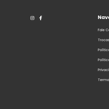
Nav
Fale 
Troca
Políti
Políti
Privac
Termo