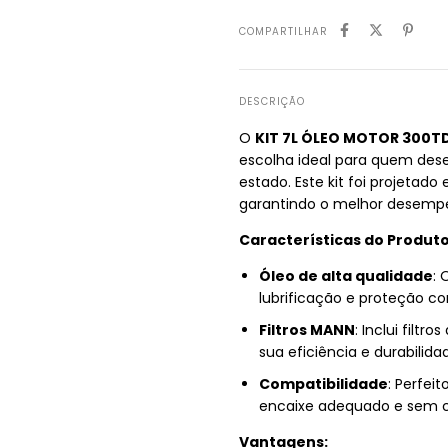
COMPARTILHAR
DESCRIÇÃO
O
KIT 7L ÓLEO MOTOR 300T
escolha ideal para quem dese
estado. Este kit foi projetad
garantindo o melhor desemp
Características do Produto
Óleo de alta qualidade
: 
lubrificação e proteção co
Filtros MANN
: Inclui filtr
sua eficiência e durabilida
Compatibilidade
: Perfei
encaixe adequado e sem 
Vantagens: