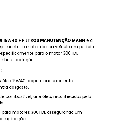
DI 15W40 + FILTROS MANUTENÇÃO MANN
é a
ja manter o motor do seu veículo em perfeito
o especificamente para o motor 300TDI,
enho e proteção.
:
O óleo 15W40 proporciona excelente
ntra desgaste.
os de combustível, ar e óleo, reconhecidos pela
de.
to para motores 300TDI, assegurando um
complicações.