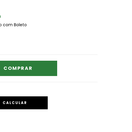
s
 com Boleto
CALCULAR