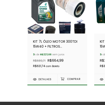
KIT 7L ÓLEO MOTOR 300TDI
KI
15W40 + FILTROS
15
MANUTENÇÃO BOSCH
10
3
x de
R$221,66
sem juros
3
x 
R$664,99
R$
R$689,71
R$631,74
R$3
com
Boleto
DETALHES