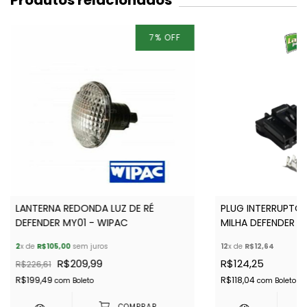
Produtos relacionados
7
%
OFF
LANTERNA REDONDA LUZ DE RÉ
PLUG INTERRUPTOR
DEFENDER MY01 - WIPAC
MILHA DEFENDER 2
2
x de
R$105,00
sem juros
12
x de
R$12,64
R$209,99
R$124,25
R$226,61
R$199,49
R$118,04
com
Boleto
com
Boleto